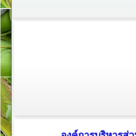
องค์การบริหารส