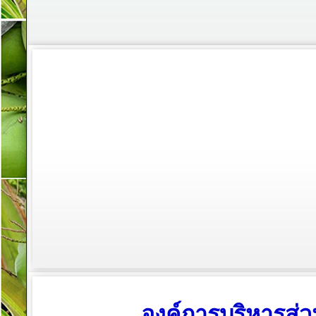
องค์การบริหารส